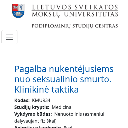
Pereiti į pagrindinį turinį
Pagalba nukentėjusiems
nuo seksualinio smurto.
Klinikinė taktika
Kodas
KMU934
Studijų kryptis
Medicina
Vykdymo būdas
Nenuotolinis (asmeniui
dalyvaujant fiziškai)
Apimtis valandomis
8val.