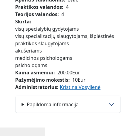
Praktikos valandos
4
Teorijos valandos
4
Skirta
visų specialybių gydytojams
visų specializacijų slaugytojams, išplėstinės
praktikos slaugytojams
akušeriams
medicinos psichologams
psichologams
Kaina asmeniui
200.00Eur
Pažymėjimo mokestis
10Eur
Administratorius:
Kristina Vosylienė
Papildoma informacija