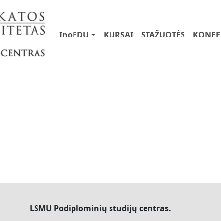
User account menu
Main navigation
InoEDU
KURSAI
STAŽUOTĖS
KONFE
LSMU Podiplominių studijų centras.