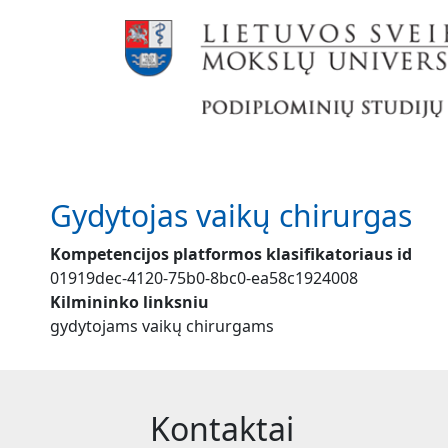
Pereiti į pagrindinį turinį
Gydytojas vaikų chirurgas
Kompetencijos platformos klasifikatoriaus id
01919dec-4120-75b0-8bc0-ea58c1924008
Kilmininko linksniu
gydytojams vaikų chirurgams
Kontaktai