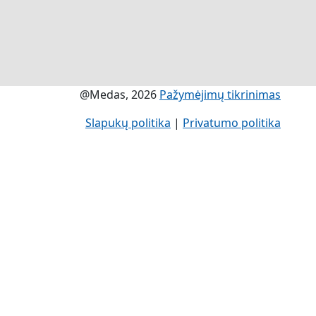
@Medas, 2026
Pažymėjimų tikrinimas
Slapukų politika
|
Privatumo politika