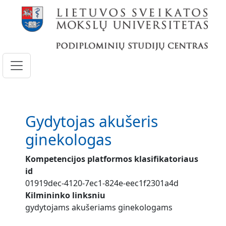
Pereiti į pagrindinį turinį
Gydytojas akušeris
ginekologas
Kompetencijos platformos klasifikatoriaus
id
01919dec-4120-7ec1-824e-eec1f2301a4d
Kilmininko linksniu
gydytojams akušeriams ginekologams