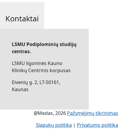
Kontaktai
LSMU Podiplominių studijų
centras.
LSMU ligoninės Kauno
Klinikų Centrinis korpusas
Eivenių g. 2, LT-50161,
Kaunas
@Medas, 2026
Pažymėjimų tikrinimas
Slapukų politika
|
Privatumo politika