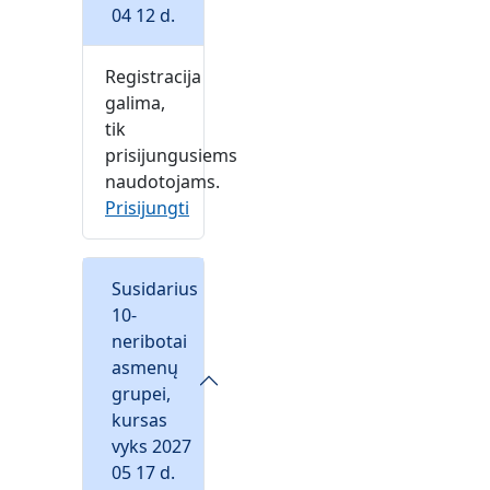
04 12 d.
Registracija
galima,
tik
prisijungusiems
naudotojams.
Prisijungti
Susidarius
10-
neribotai
asmenų
grupei,
kursas
vyks 2027
05 17 d.