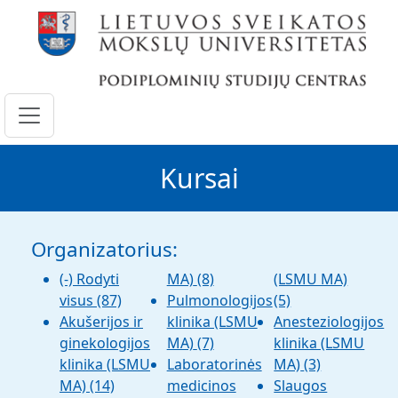
Pereiti į pagrindinį turinį
Kursai
Organizatorius:
(-)
Rodyti
MA)
(8)
(LSMU MA)
visus
(87)
Pulmonologijos
(5)
Akušerijos ir
klinika (LSMU
Anesteziologijos
ginekologijos
MA)
(7)
klinika (LSMU
klinika (LSMU
Laboratorinės
MA)
(3)
MA)
(14)
medicinos
Slaugos