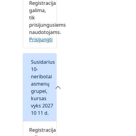
Registracija
galima,
tik
prisijungusiems
naudotojams.
Prisijungti
Susidarius
10-
neribotai
asmenų
grupei,
kursas
vyks 2027
10 11 d.
Registracija