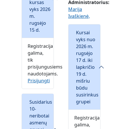
kursas
Administratorius:
vyks 2026
Marija
m.
Ivaškienė,
rugsėjo
15 d.
Kursai
vyks nuo
Registracija
2026 m.
galima,
rugsėjo
tik
17 d. iki
prisijungusiems
lapkričio
naudotojams.
19 d.
Prisijungti
mišriu
būdu
susirinkus
grupei
Susidarius
10-
neribotai
Registracija
asmenų
galima,