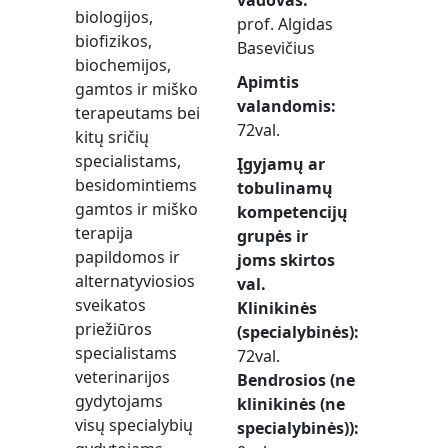
vadovas
biologijos,
prof. Algidas
biofizikos,
Basevičius
biochemijos,
Apimtis
gamtos ir miško
valandomis
terapeutams bei
72val.
kitų sričių
specialistams,
Įgyjamų ar
besidomintiems
tobulinamų
gamtos ir miško
kompetencijų
terapija
grupės ir
papildomos ir
joms skirtos
alternatyviosios
val.
sveikatos
Klinikinės
priežiūros
(specialybinės)
specialistams
72val.
veterinarijos
Bendrosios (ne
gydytojams
klinikinės (ne
visų specialybių
specialybinės))