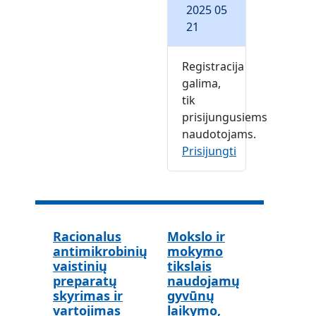
2025 05
21
Registracija
galima,
tik
prisijungusiems
naudotojams.
Prisijungti
Racionalus
Mokslo ir
antimikrobinių
mokymo
vaistinių
tikslais
preparatų
naudojamų
skyrimas ir
gyvūnų
vartojimas
laikymo,