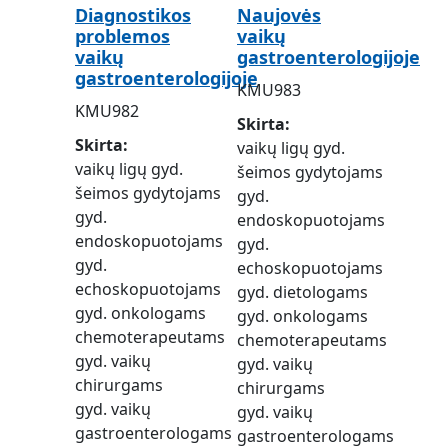
Diagnostikos
Naujovės
problemos
vaikų
vaikų
gastroenterologijoje
gastroenterologijoje
KMU983
KMU982
Skirta
Skirta
vaikų ligų gyd.
vaikų ligų gyd.
šeimos gydytojams
šeimos gydytojams
gyd.
gyd.
endoskopuotojams
endoskopuotojams
gyd.
gyd.
echoskopuotojams
echoskopuotojams
gyd. dietologams
gyd. onkologams
gyd. onkologams
chemoterapeutams
chemoterapeutams
gyd. vaikų
gyd. vaikų
chirurgams
chirurgams
gyd. vaikų
gyd. vaikų
gastroenterologams
gastroenterologams