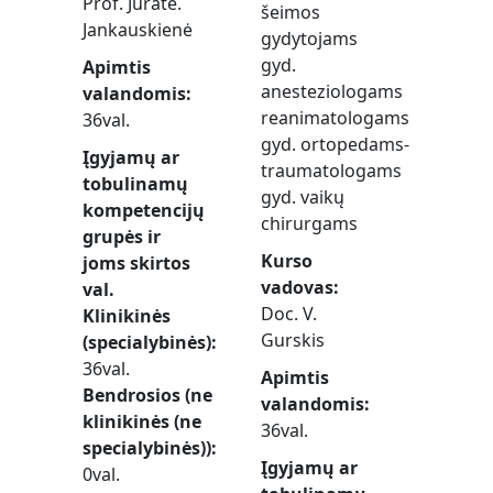
Prof. Jūratė.
šeimos
Jankauskienė
gydytojams
gyd.
Apimtis
anesteziologams
valandomis
reanimatologams
36val.
gyd. ortopedams-
Įgyjamų ar
traumatologams
tobulinamų
gyd. vaikų
kompetencijų
chirurgams
grupės ir
Kurso
joms skirtos
vadovas
val.
Doc. V.
Klinikinės
Gurskis
(specialybinės)
36val.
Apimtis
Bendrosios (ne
valandomis
klinikinės (ne
36val.
specialybinės))
Įgyjamų ar
0val.