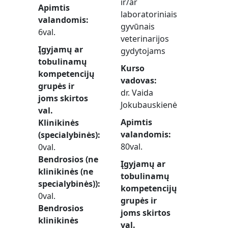
ir/ar
Apimtis
laboratoriniais
valandomis
gyvūnais
6val.
veterinarijos
Įgyjamų ar
gydytojams
tobulinamų
Kurso
kompetencijų
vadovas
grupės ir
dr. Vaida
joms skirtos
Jokubauskienė
val.
Apimtis
Klinikinės
valandomis
(specialybinės)
80val.
0val.
Bendrosios (ne
Įgyjamų ar
klinikinės (ne
tobulinamų
specialybinės))
kompetencijų
0val.
grupės ir
Bendrosios
joms skirtos
klinikinės
val.