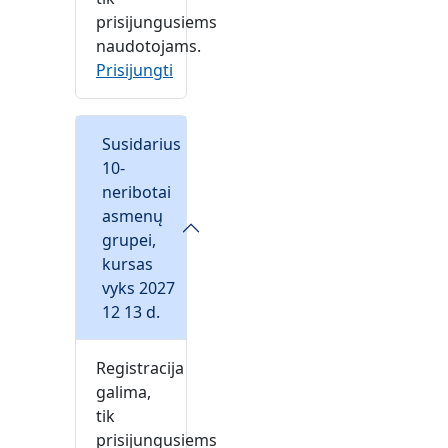
prisijungusiems
naudotojams.
Prisijungti
Susidarius
10-
neribotai
asmenų
grupei,
kursas
vyks 2027
12 13 d.
Registracija
galima,
tik
prisijungusiems