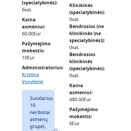
(specialybinės)
Klinikinės
6val.
(specialybinės)
0val.
Kaina
Bendrosios (ne
asmeniui
klinikinės (ne
60.00Eur
specialybinės))
Pažymėjimo
0val.
mokestis
Bendrosios
10Eur
klinikinės
Administratorius:
(specialybinės)
Kristina
0val.
Vosylienė,
Kaina
asmeniui
Susidarius
480.00Eur
10-
Pažymėjimo
neribotai
mokestis
asmenų
6Eur
grupei,