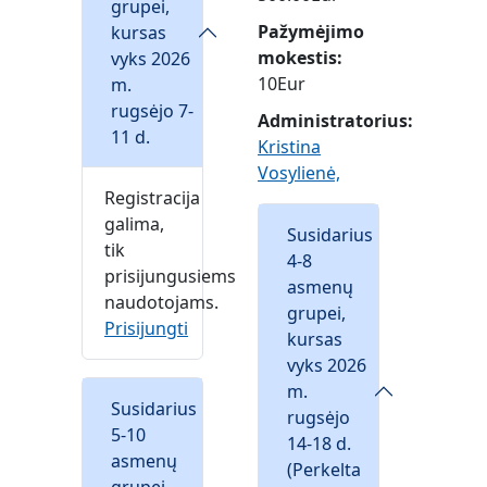
grupei,
Pažymėjimo
kursas
mokestis
vyks 2026
10Eur
m.
rugsėjo 7-
Administratorius:
11 d.
Kristina
Vosylienė,
Registracija
galima,
Susidarius
tik
4-8
prisijungusiems
asmenų
naudotojams.
grupei,
Prisijungti
kursas
vyks 2026
m.
Susidarius
rugsėjo
5-10
14-18 d.
asmenų
(Perkelta