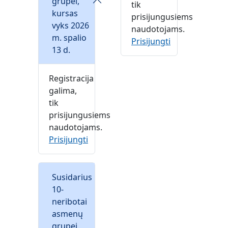
grupei,
tik
kursas
prisijungusiems
vyks 2026
naudotojams.
m. spalio
Prisijungti
13 d.
Registracija
galima,
tik
prisijungusiems
naudotojams.
Prisijungti
Susidarius
10-
neribotai
asmenų
grupei,