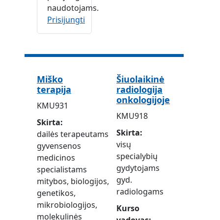
naudotojams.
Prisijungti
Miško
Šiuolaikinė
terapija
radiologija
onkologijoje
KMU931
KMU918
Skirta
Skirta
dailės terapeutams
visų
gyvensenos
specialybių
medicinos
gydytojams
specialistams
gyd.
mitybos, biologijos,
radiologams
genetikos,
mikrobiologijos,
Kurso
molekulinės