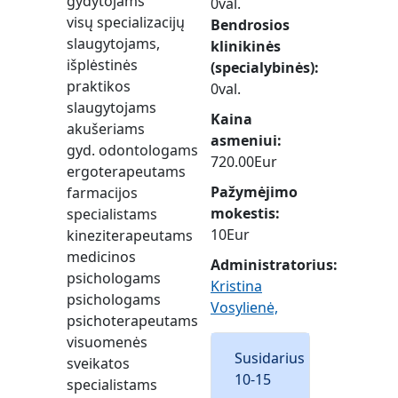
gydytojams
0val.
visų specializacijų
Bendrosios
slaugytojams,
klinikinės
išplėstinės
(specialybinės)
praktikos
0val.
slaugytojams
Kaina
akušeriams
asmeniui
gyd. odontologams
720.00Eur
ergoterapeutams
Pažymėjimo
farmacijos
mokestis
specialistams
10Eur
kineziterapeutams
medicinos
Administratorius:
psichologams
Kristina
psichologams
Vosylienė,
psichoterapeutams
visuomenės
Susidarius
sveikatos
10-15
specialistams