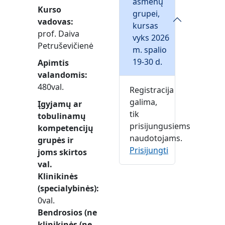
asmenų
Kurso
grupei,
vadovas
kursas
prof. Daiva
vyks 2026
Petruševičienė
m. spalio
19-30 d.
Apimtis
valandomis
480val.
Registracija
galima,
Įgyjamų ar
tik
tobulinamų
prisijungusiems
kompetencijų
naudotojams.
grupės ir
Prisijungti
joms skirtos
val.
Klinikinės
(specialybinės)
0val.
Bendrosios (ne
klinikinės (ne