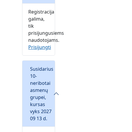
Registracija
galima,
tik
prisijungusiems
naudotojams.
Prisijungti
Susidarius
10-
neribotai
asmenų
grupei,
kursas
vyks 2027
09 13 d.