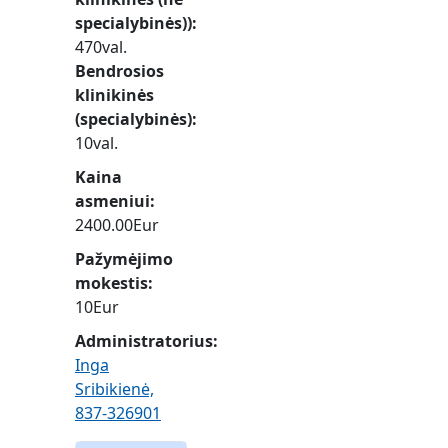
specialybinės))
470val.
Bendrosios
klinikinės
(specialybinės)
10val.
Kaina
asmeniui
2400.00Eur
Pažymėjimo
mokestis
10Eur
Administratorius:
Inga
Sribikienė,
837-326901