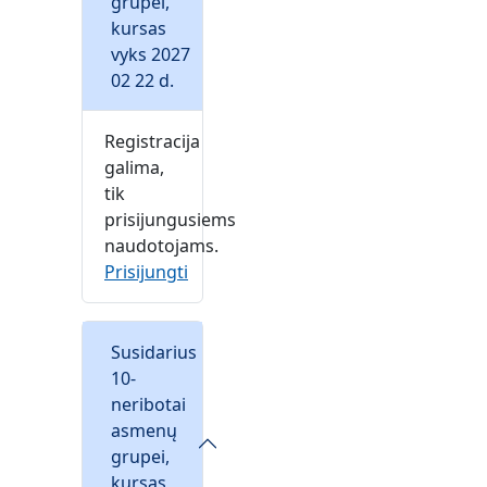
grupei,
kursas
vyks 2027
02 22 d.
Registracija
galima,
tik
prisijungusiems
naudotojams.
Prisijungti
Susidarius
10-
neribotai
asmenų
grupei,
kursas