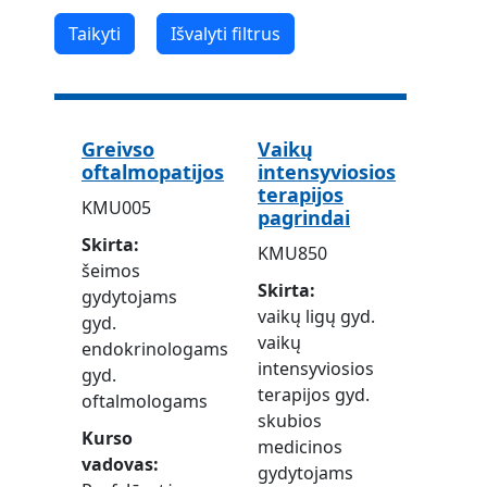
Greivso
Vaikų
oftalmopatijos
intensyviosios
terapijos
KMU005
pagrindai
Skirta
KMU850
šeimos
Skirta
gydytojams
vaikų ligų gyd.
gyd.
vaikų
endokrinologams
intensyviosios
gyd.
terapijos gyd.
oftalmologams
skubios
Kurso
medicinos
vadovas
gydytojams