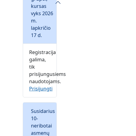
kursas
vyks 2026
m.
lapkričio
17 d.
Registracija
galima,
tik
prisijungusiems
naudotojams.
Prisijungti
Susidarius
10-
neribotai
asmenų