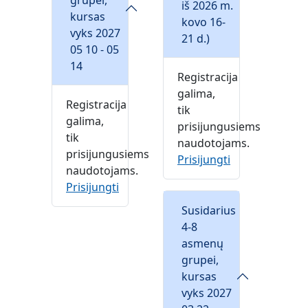
grupei,
iš 2026 m.
kursas
kovo 16-
vyks 2027
21 d.)
05 10 - 05
14
Registracija
galima,
Registracija
tik
galima,
prisijungusiems
tik
naudotojams.
prisijungusiems
Prisijungti
naudotojams.
Prisijungti
Susidarius
4-8
asmenų
grupei,
kursas
vyks 2027