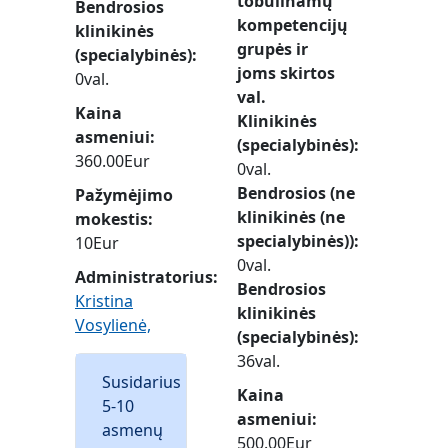
tobulinamų
Bendrosios
kompetencijų
klinikinės
grupės ir
(specialybinės)
joms skirtos
0val.
val.
Kaina
Klinikinės
asmeniui
(specialybinės)
360.00Eur
0val.
Bendrosios (ne
Pažymėjimo
klinikinės (ne
mokestis
specialybinės))
10Eur
0val.
Administratorius:
Bendrosios
Kristina
klinikinės
Vosylienė,
(specialybinės)
36val.
Susidarius
Kaina
5-10
asmeniui
asmenų
500.00Eur