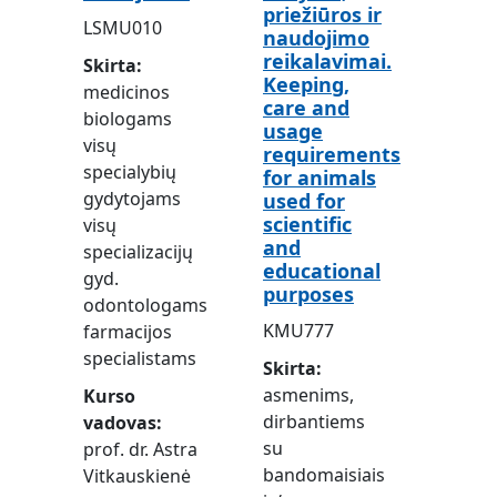
priežiūros ir
LSMU010
naudojimo
reikalavimai.
Skirta
Keeping,
medicinos
care and
biologams
usage
visų
requirements
specialybių
for animals
gydytojams
used for
scientific
visų
and
specializacijų
educational
gyd.
purposes
odontologams
KMU777
farmacijos
specialistams
Skirta
asmenims,
Kurso
dirbantiems
vadovas
su
prof. dr. Astra
bandomaisiais
Vitkauskienė