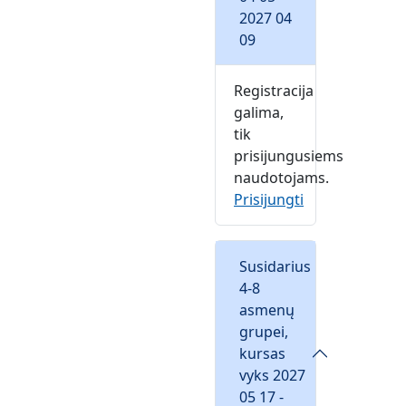
2027 04
09
Registracija
galima,
tik
prisijungusiems
naudotojams.
Prisijungti
Susidarius
4-8
asmenų
grupei,
kursas
vyks 2027
05 17 -