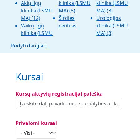
Akių ligų
klinika (LSMU
klinika (LSMU
klinika (LSMU
MA)
(5)
MA)
(3)
MA)
(12)
Širdies
Urologijos
Vaikų ligų
centras
klinika (LSMU
klinika (LSMU
MA)
(3)
Rodyti daugiau
Kursai
Kursų aktyvių registracijai paieška
Privalomi kursai