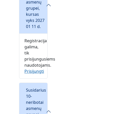
asmenų
grupei,
kursas
vyks 2027
01 11 d.
Registracija
galima,
tik
prisijungusiems
naudotojams.
Prisijungti
Susidarius
10-
neribotai
asmenų