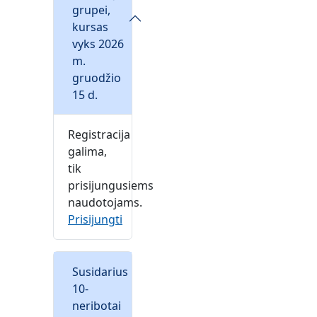
grupei,
kursas
vyks 2026
m.
gruodžio
15 d.
Registracija
galima,
tik
prisijungusiems
naudotojams.
Prisijungti
Susidarius
10-
neribotai