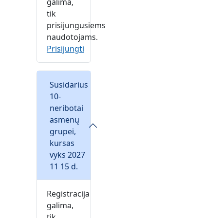
galima,
tik
prisijungusiems
naudotojams.
Prisijungti
Susidarius
10-
neribotai
asmenų
grupei,
kursas
vyks 2027
11 15 d.
Registracija
galima,
tik