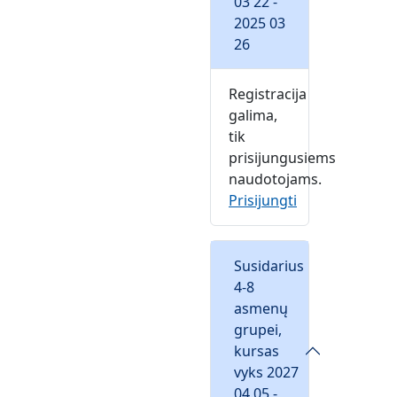
03 22 -
2025 03
26
Registracija
galima,
tik
prisijungusiems
naudotojams.
Prisijungti
Susidarius
4-8
asmenų
grupei,
kursas
vyks 2027
04 05 -