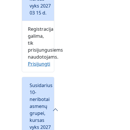
vyks 2027
03 15 d.
Registracija
galima,
tik
prisijungusiems
naudotojams.
Prisijungti
Susidarius
10-
neribotai
asmenų
grupei,
kursas
vyks 2027