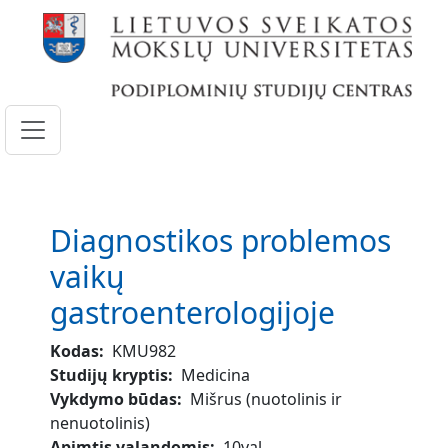
Pereiti į pagrindinį turinį
Diagnostikos problemos
vaikų
gastroenterologijoje
Kodas
KMU982
Studijų kryptis
Medicina
Vykdymo būdas
Mišrus (nuotolinis ir
nenuotolinis)
Apimtis valandomis
10val.