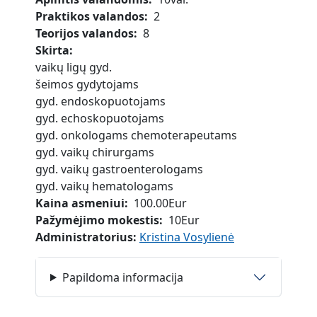
Praktikos valandos
2
Teorijos valandos
8
Skirta
vaikų ligų gyd.
šeimos gydytojams
gyd. endoskopuotojams
gyd. echoskopuotojams
gyd. onkologams chemoterapeutams
gyd. vaikų chirurgams
gyd. vaikų gastroenterologams
gyd. vaikų hematologams
Kaina asmeniui
100.00Eur
Pažymėjimo mokestis
10Eur
Administratorius:
Kristina Vosylienė
Papildoma informacija