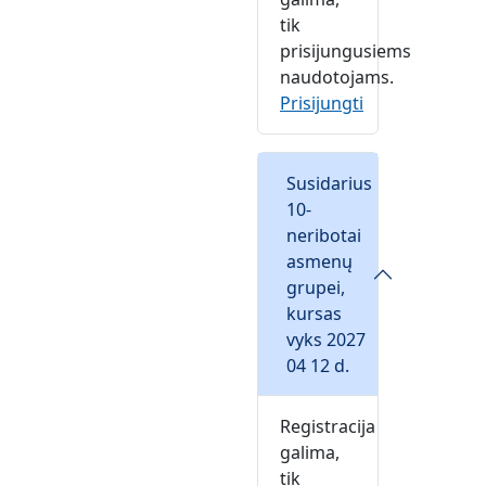
tik
prisijungusiems
naudotojams.
Prisijungti
Susidarius
10-
neribotai
asmenų
grupei,
kursas
vyks 2027
04 12 d.
Registracija
galima,
tik