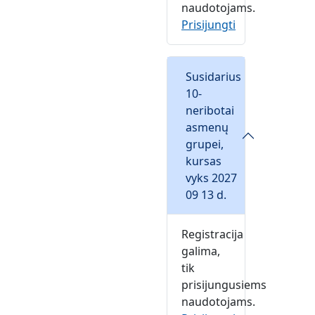
naudotojams.
Prisijungti
Susidarius
10-
neribotai
asmenų
grupei,
kursas
vyks 2027
09 13 d.
Registracija
galima,
tik
prisijungusiems
naudotojams.