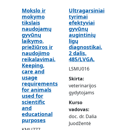
Mokslo ir
Ultragarsiniai
mokymo
tyrimai
tikslais
efektyviai
naudojamų
gyvūnų
gyvūnų
augintinių
laikymo,
ligų
priežiūros ir
diagnostikai.
naudojimo
2 dalis.
reikalavimai.
485/LVGA.
Keeping,
LSMU016
care and
usage
Skirta
requirements
veterinarijos
for animals
gydytojams
used for
scientific
Kurso
and
vadovas
educational
doc. dr. Dalia
purposes
Juodžentė
KMU777