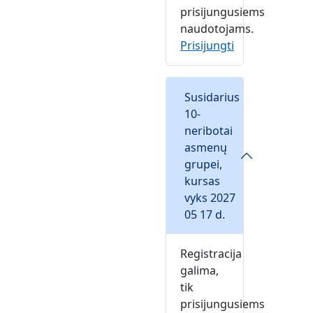
prisijungusiems
naudotojams.
Prisijungti
Susidarius
10-
neribotai
asmenų
grupei,
kursas
vyks 2027
05 17 d.
Registracija
galima,
tik
prisijungusiems