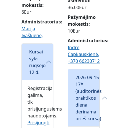
asmeniui
mokestis
36.00Eur
6Eur
Pažymėjimo
Administratorius:
mokestis
Marija
10Eur
Ivaškienė,
Administratorius:
Indrė
Kursai
Čapkauskienė,
vyks
+370 66230712
rugsėjo
12 d.
2026-09-15-
17*
Registracija
(auditorinės
galima,
praktikos
tik
diena
prisijungusiems
derinama
naudotojams.
prieš kursą)
Prisijungti