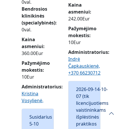
0val.
Kaina
Bendrosios
asmeniui
klinikinės
242.00Eur
(specialybinės)
Pažymėjimo
0val.
mokestis
Kaina
10Eur
asmeniui
Administratorius:
360.00Eur
Indrė
Pažymėjimo
Čapkauskienė,
mokestis
+370 66230712
10Eur
Administratorius:
2026-09-14-10-
Kristina
07 (tik
Vosylienė,
licencijuotiems
vaistininkams
Susidarius
išplėstinės
5-10
praktikos