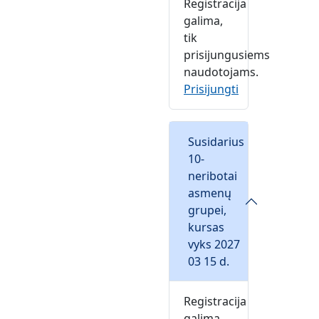
Registracija
galima,
tik
prisijungusiems
naudotojams.
Prisijungti
Susidarius
10-
neribotai
asmenų
grupei,
kursas
vyks 2027
03 15 d.
Registracija
galima,