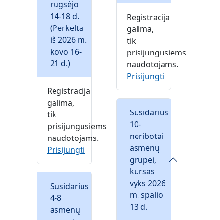
rugsėjo
14-18 d.
Registracija
(Perkelta
galima,
iš 2026 m.
tik
kovo 16-
prisijungusiems
21 d.)
naudotojams.
Prisijungti
Registracija
galima,
Susidarius
tik
10-
prisijungusiems
neribotai
naudotojams.
asmenų
Prisijungti
grupei,
kursas
vyks 2026
Susidarius
m. spalio
4-8
13 d.
asmenų