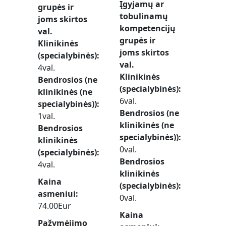
Įgyjamų ar
grupės ir
tobulinamų
joms skirtos
kompetencijų
val.
grupės ir
Klinikinės
joms skirtos
(specialybinės)
val.
4val.
Klinikinės
Bendrosios (ne
(specialybinės)
klinikinės (ne
6val.
specialybinės))
Bendrosios (ne
1val.
klinikinės (ne
Bendrosios
specialybinės))
klinikinės
0val.
(specialybinės)
Bendrosios
4val.
klinikinės
Kaina
(specialybinės)
asmeniui
0val.
74.00Eur
Kaina
Pažymėjimo