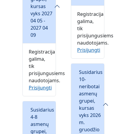
kursas
vyks 2027
Registracija
04 05 -
galima,
2027 04
tik
09
prisijungusiems
naudotojams.
Prisijungti
Registracija
galima,
tik
Susidarius
prisijungusiems
10-
naudotojams.
neribotai
Prisijungti
asmenų
grupei,
kursas
Susidarius
vyks 2026
4-8
m.
asmenų
gruodžio
grupei,