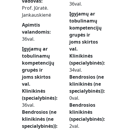
vadovas
36val.
Prof. Jūratė.
Įgyjamų ar
Jankauskienė
tobulinamų
Apimtis
kompetencijų
valandomis
grupės ir
36val.
joms skirtos
Įgyjamų ar
val.
tobulinamų
Klinikinės
kompetencijų
(specialybinės)
grupės ir
34val.
joms skirtos
Bendrosios (ne
val.
klinikinės (ne
Klinikinės
specialybinės))
(specialybinės)
0val.
36val.
Bendrosios
Bendrosios (ne
klinikinės
klinikinės (ne
(specialybinės)
specialybinės))
2val.