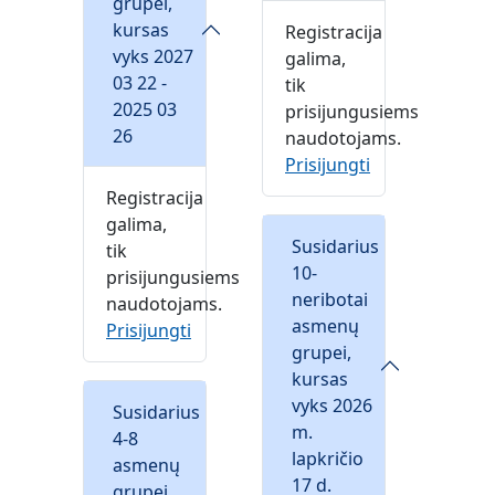
grupei,
kursas
Registracija
vyks 2027
galima,
03 22 -
tik
2025 03
prisijungusiems
26
naudotojams.
Prisijungti
Registracija
galima,
Susidarius
tik
10-
prisijungusiems
neribotai
naudotojams.
asmenų
Prisijungti
grupei,
kursas
vyks 2026
Susidarius
m.
4-8
lapkričio
asmenų
17 d.
grupei,