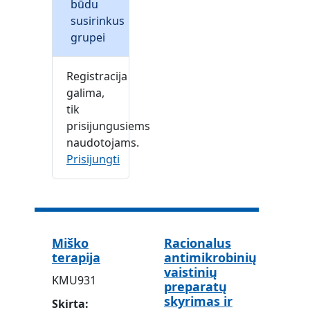
būdu
susirinkus
grupei
Registracija
galima,
tik
prisijungusiems
naudotojams.
Prisijungti
Miško
Racionalus
terapija
antimikrobinių
vaistinių
KMU931
preparatų
skyrimas ir
Skirta