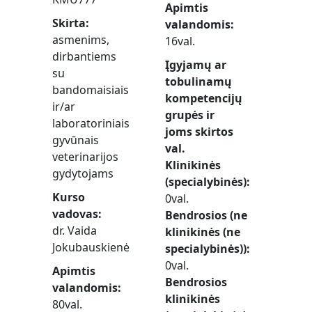
Apimtis
Skirta
valandomis
asmenims,
16val.
dirbantiems
Įgyjamų ar
su
tobulinamų
bandomaisiais
kompetencijų
ir/ar
grupės ir
laboratoriniais
joms skirtos
gyvūnais
val.
veterinarijos
Klinikinės
gydytojams
(specialybinės)
Kurso
0val.
vadovas
Bendrosios (ne
dr. Vaida
klinikinės (ne
Jokubauskienė
specialybinės))
0val.
Apimtis
Bendrosios
valandomis
klinikinės
80val.