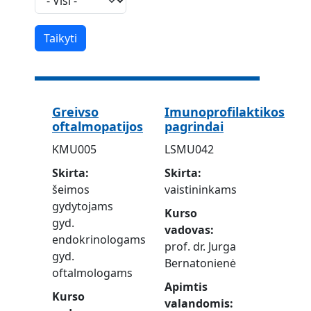
Greivso
Imunoprofilaktikos
oftalmopatijos
pagrindai
KMU005
LSMU042
Skirta
Skirta
šeimos
vaistininkams
gydytojams
Kurso
gyd.
vadovas
endokrinologams
prof. dr. Jurga
gyd.
Bernatonienė
oftalmologams
Apimtis
Kurso
valandomis