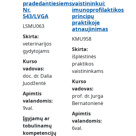
pradedantiesiems.
vaistininkui:
Nr.
imunoprofilaktikos
543/LVGA
principų
praktikoje
LSMU063
atnaujinimas
Skirta
KMU958
veterinarijos
Skirta
gydytojams
išplėstinės
Kurso
praktikos
vadovas
vaistininkams
doc. dr. Dalia
Kurso
Juodžentė
vadovas
Apimtis
prof. dr. Jurga
valandomis
Bernatonienė
9val.
Apimtis
Įgyjamų ar
valandomis
tobulinamų
6val.
kompetencijų