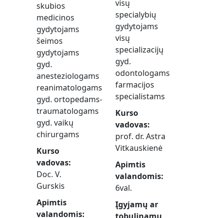
visų
skubios
specialybių
medicinos
gydytojams
gydytojams
visų
šeimos
specializacijų
gydytojams
gyd.
gyd.
odontologams
anesteziologams
farmacijos
reanimatologams
specialistams
gyd. ortopedams-
traumatologams
Kurso
gyd. vaikų
vadovas
chirurgams
prof. dr. Astra
Vitkauskienė
Kurso
vadovas
Apimtis
Doc. V.
valandomis
Gurskis
6val.
Apimtis
Įgyjamų ar
valandomis
tobulinamų