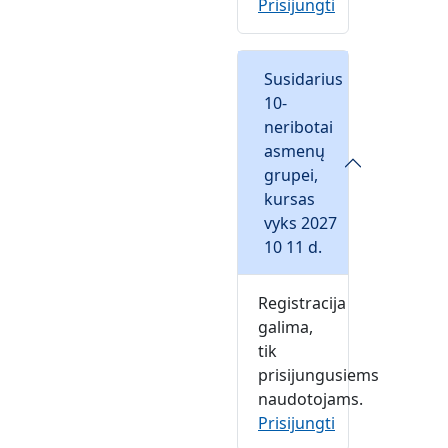
Prisijungti
Susidarius
10-
neribotai
asmenų
grupei,
kursas
vyks 2027
10 11 d.
Registracija
galima,
tik
prisijungusiems
naudotojams.
Prisijungti