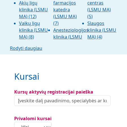
Akių ligų
farmacijos
centras
klinika (LSMU
katedra
(LSMU MA)
MA)
(12)
(LSMU MA)
(5)
Vaikų ligų
(7)
Slaugos
klinika (LSMU
Anesteziologijos
klinika (LSMU
MA)
(8)
klinika (LSMU
MA)
(4)
Rodyti daugiau
Kursai
Kursų aktyvių registracijai paieška
Privalomi kursai