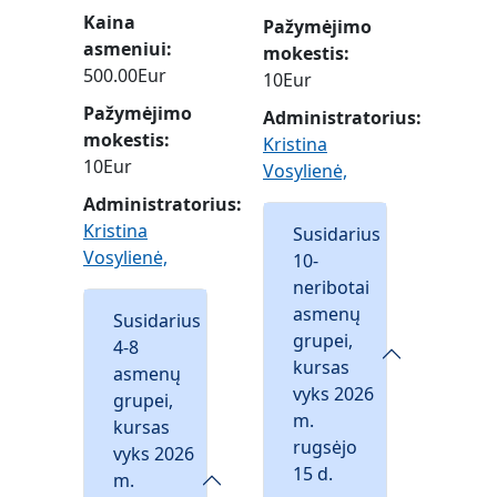
Kaina
Pažymėjimo
asmeniui
mokestis
500.00Eur
10Eur
Pažymėjimo
Administratorius:
mokestis
Kristina
10Eur
Vosylienė,
Administratorius:
Kristina
Susidarius
Vosylienė,
10-
neribotai
asmenų
Susidarius
grupei,
4-8
kursas
asmenų
vyks 2026
grupei,
m.
kursas
rugsėjo
vyks 2026
15 d.
m.