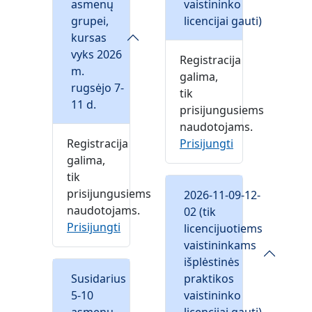
asmenų
vaistininko
grupei,
licencijai gauti)
kursas
vyks 2026
Registracija
m.
galima,
rugsėjo 7-
tik
11 d.
prisijungusiems
naudotojams.
Registracija
Prisijungti
galima,
tik
prisijungusiems
2026-11-09-12-
naudotojams.
02 (tik
Prisijungti
licencijuotiems
vaistininkams
išplėstinės
Susidarius
praktikos
5-10
vaistininko