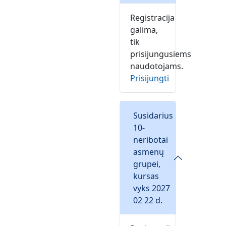
Registracija
galima,
tik
prisijungusiems
naudotojams.
Prisijungti
Susidarius
10-
neribotai
asmenų
grupei,
kursas
vyks 2027
02 22 d.