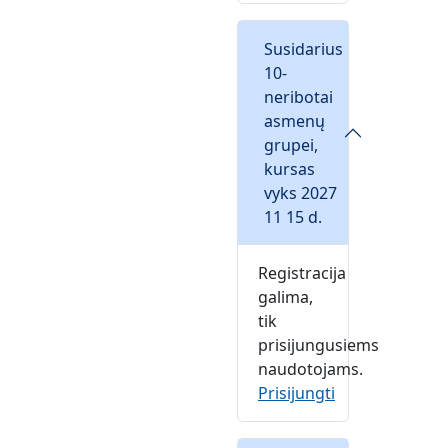
Susidarius
10-
neribotai
asmenų
grupei,
kursas
vyks 2027
11 15 d.
Registracija
galima,
tik
prisijungusiems
naudotojams.
Prisijungti