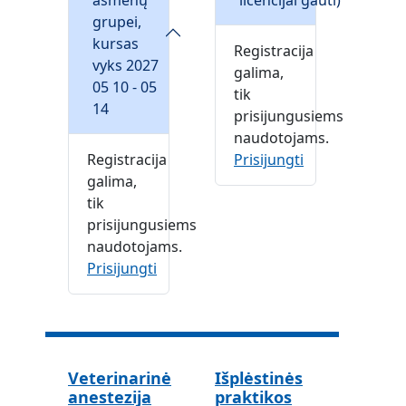
asmenų
licencijai gauti)
grupei,
kursas
Registracija
vyks 2027
galima,
05 10 - 05
tik
14
prisijungusiems
naudotojams.
Registracija
Prisijungti
galima,
tik
prisijungusiems
naudotojams.
Prisijungti
Veterinarinė
Išplėstinės
anestezija
praktikos