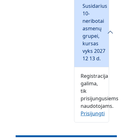
Susidarius
10-
neribotai
asmenų
grupei,
kursas
vyks 2027
12 13 d.
Registracija
galima,
tik
prisijungusiems
naudotojams.
Prisijungti