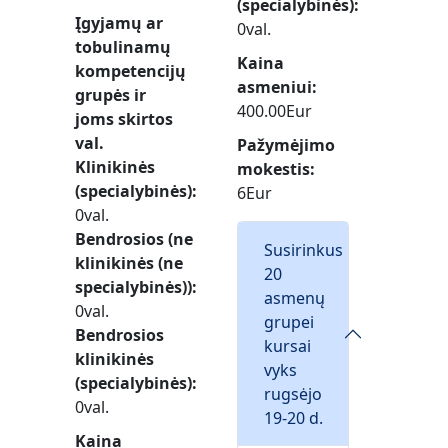
(specialybinės)
Įgyjamų ar
0val.
tobulinamų
Kaina
kompetencijų
asmeniui
grupės ir
400.00Eur
joms skirtos
val.
Pažymėjimo
Klinikinės
mokestis
(specialybinės)
6Eur
0val.
Bendrosios (ne
Susirinkus
klinikinės (ne
20
specialybinės))
asmenų
0val.
grupei
Bendrosios
kursai
klinikinės
vyks
(specialybinės)
rugsėjo
0val.
19-20 d.
Kaina