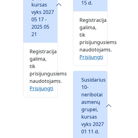
15 d.
kursas
vyks 2027
05 17 -
Registracija
2025 05
galima,
21
tik
prisijungusiems
naudotojams.
Registracija
Prisijungti
galima,
tik
prisijungusiems
Susidarius
naudotojams.
10-
Prisijungti
neribotai
asmenų
grupei,
kursas
vyks 2027
01 11 d.