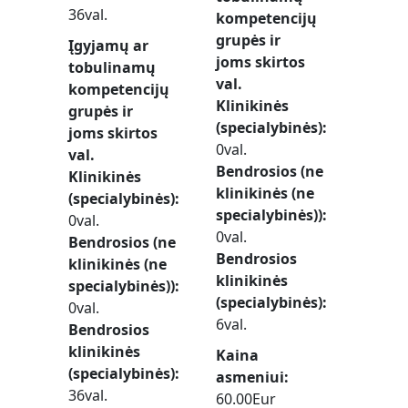
36val.
kompetencijų
grupės ir
Įgyjamų ar
joms skirtos
tobulinamų
val.
kompetencijų
Klinikinės
grupės ir
(specialybinės)
joms skirtos
0val.
val.
Bendrosios (ne
Klinikinės
klinikinės (ne
(specialybinės)
specialybinės))
0val.
0val.
Bendrosios (ne
Bendrosios
klinikinės (ne
klinikinės
specialybinės))
(specialybinės)
0val.
6val.
Bendrosios
klinikinės
Kaina
(specialybinės)
asmeniui
36val.
60.00Eur