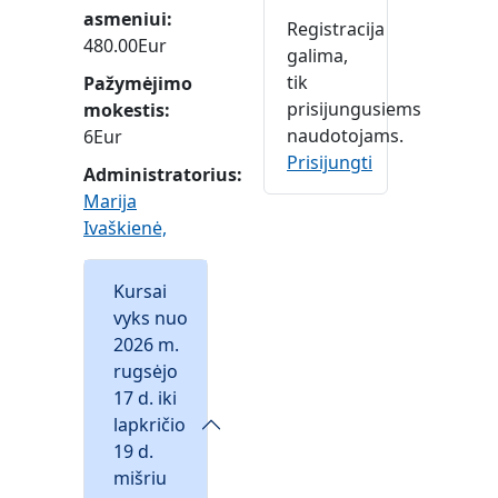
asmeniui
Registracija
480.00Eur
galima,
tik
Pažymėjimo
prisijungusiems
mokestis
naudotojams.
6Eur
Prisijungti
Administratorius:
Marija
Ivaškienė,
Kursai
vyks nuo
2026 m.
rugsėjo
17 d. iki
lapkričio
19 d.
mišriu