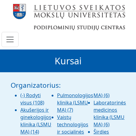
Pereiti į pagrindinį turinį
Kursai
Organizatorius:
(-)
Rodyti
Pulmonologijos
MA)
(6)
visus
(108)
klinika (LSMU
Laboratorinės
Akušerijos ir
MA)
(7)
medicinos
ginekologijos
Vaistų
klinika (LSMU
klinika (LSMU
technologijos
MA)
(6)
MA)
(14)
ir socialinės
Širdies