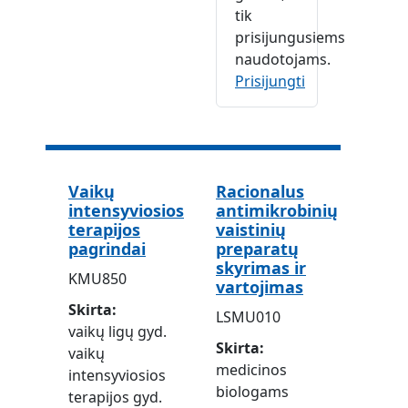
tik
prisijungusiems
naudotojams.
Prisijungti
Vaikų
Racionalus
intensyviosios
antimikrobinių
terapijos
vaistinių
pagrindai
preparatų
skyrimas ir
KMU850
vartojimas
Skirta
LSMU010
vaikų ligų gyd.
Skirta
vaikų
medicinos
intensyviosios
biologams
terapijos gyd.