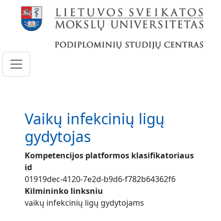
Pereiti į pagrindinį turinį
Vaikų infekcinių ligų
gydytojas
Kompetencijos platformos klasifikatoriaus
id
01919dec-4120-7e2d-b9d6-f782b64362f6
Kilmininko linksniu
vaikų infekcinių ligų gydytojams