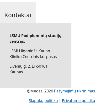
Kontaktai
LSMU Podiplominių studijų
centras.
LSMU ligoninės Kauno
Klinikų Centrinis korpusas
Eivenių g. 2, LT-50161,
Kaunas
@Medas, 2026
Pažymėjimų tikrinimas
Slapukų politika
|
Privatumo politika