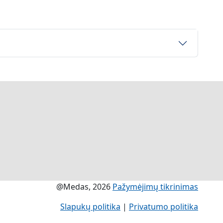
@Medas, 2026
Pažymėjimų tikrinimas
Slapukų politika
|
Privatumo politika