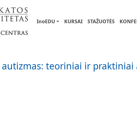
User account menu
Main navigation
InoEDU
KURSAI
STAŽUOTĖS
KONFE
autizmas: teoriniai ir praktiniai