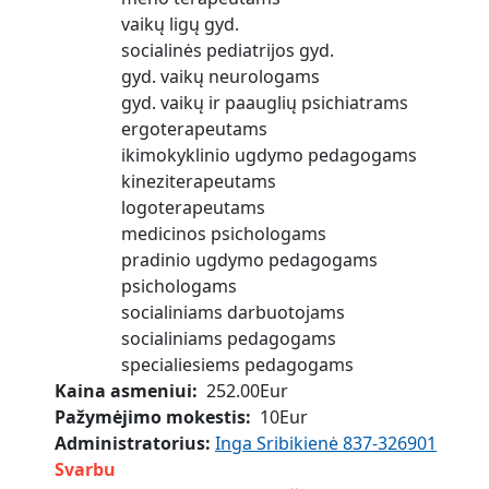
vaikų ligų gyd.
socialinės pediatrijos gyd.
gyd. vaikų neurologams
gyd. vaikų ir paauglių psichiatrams
ergoterapeutams
ikimokyklinio ugdymo pedagogams
kineziterapeutams
logoterapeutams
medicinos psichologams
pradinio ugdymo pedagogams
psichologams
socialiniams darbuotojams
socialiniams pedagogams
specialiesiems pedagogams
Kaina asmeniui
252.00Eur
Pažymėjimo mokestis
10Eur
Administratorius:
Inga Sribikienė 837-326901
Svarbu