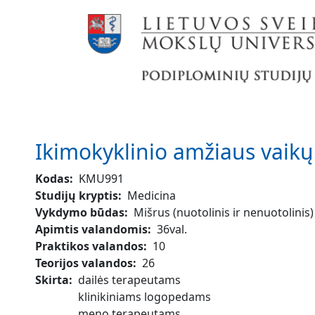
Pereiti į pagrindinį turinį
Ikimokyklinio amžiaus vaikų 
Kodas
KMU991
Studijų kryptis
Medicina
Vykdymo būdas
Mišrus (nuotolinis ir nenuotolinis)
Apimtis valandomis
36val.
Praktikos valandos
10
Teorijos valandos
26
Skirta
dailės terapeutams
klinikiniams logopedams
meno terapeutams