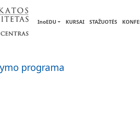
User account menu
Main navigation
InoEDU
KURSAI
STAŽUOTĖS
KONFE
kymo programa