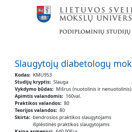
Pereiti į pagrindinį turinį
Slaugytojų diabetologų mo
Kodas
KMU953
Studijų kryptis
Slauga
Vykdymo būdas
Mišrus (nuotolinis ir nenuotolinis)
Apimtis valandomis
160val.
Praktikos valandos
80
Teorijos valandos
80
Skirta
bendrosios praktikos slaugytojams
išplėstinės praktikos slaugytojams
Kaina asmeniui
640.00Eur