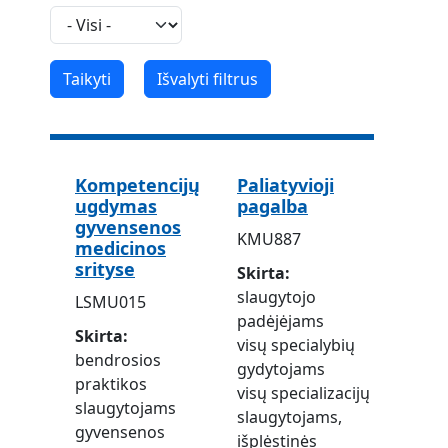
Kompetencijų
Paliatyvioji
ugdymas
pagalba
gyvensenos
KMU887
medicinos
srityse
Skirta
slaugytojo
LSMU015
padėjėjams
Skirta
visų specialybių
bendrosios
gydytojams
praktikos
visų specializacijų
slaugytojams
slaugytojams,
gyvensenos
išplėstinės