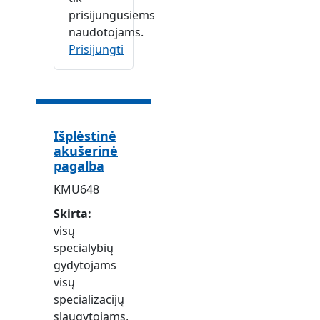
prisijungusiems
naudotojams.
Prisijungti
Išplėstinė
akušerinė
pagalba
KMU648
Skirta
visų
specialybių
gydytojams
visų
specializacijų
slaugytojams,