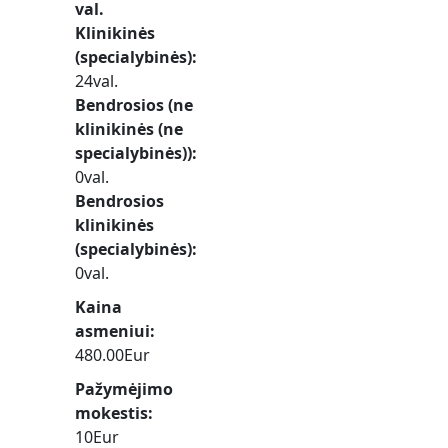
val.
Klinikinės
(specialybinės)
24val.
Bendrosios (ne
klinikinės (ne
specialybinės))
0val.
Bendrosios
klinikinės
(specialybinės)
0val.
Kaina
asmeniui
480.00Eur
Pažymėjimo
mokestis
10Eur