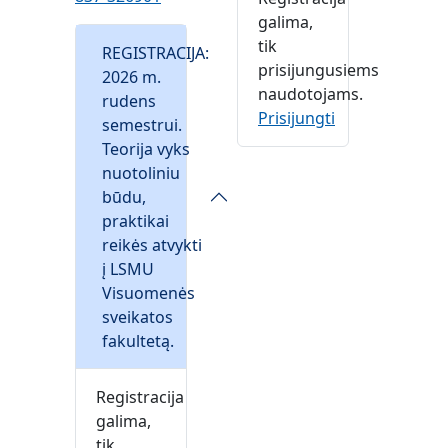
galima,
tik
REGISTRACIJA:
prisijungusiems
2026 m.
naudotojams.
rudens
Prisijungti
semestrui.
Teorija vyks
nuotoliniu
būdu,
praktikai
reikės atvykti
į LSMU
Visuomenės
sveikatos
fakultetą.
Registracija
galima,
tik