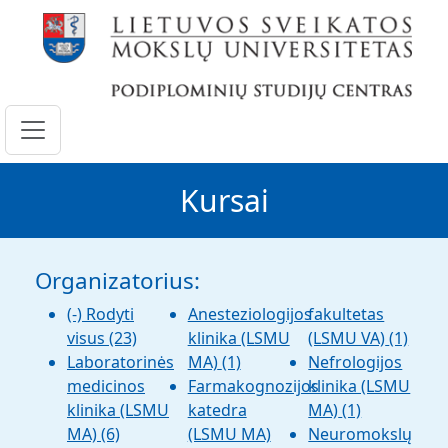
Pereiti į pagrindinį turinį
Kursai
Organizatorius:
(-)
Rodyti
Anesteziologijos
fakultetas
visus
(23)
klinika (LSMU
(LSMU VA)
(1)
Laboratorinės
MA)
(1)
Nefrologijos
medicinos
Farmakognozijos
klinika (LSMU
klinika (LSMU
katedra
MA)
(1)
MA)
(6)
(LSMU MA)
Neuromokslų