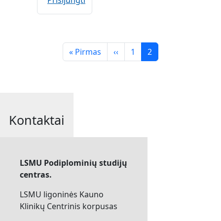
Prisijungti
Pagination
Pirmas puslapis
Previous page
Puslapis
Puslapis
« Pirmas
‹‹
1
2
Kontaktai
LSMU Podiplominių studijų
centras.
LSMU ligoninės Kauno
Klinikų Centrinis korpusas