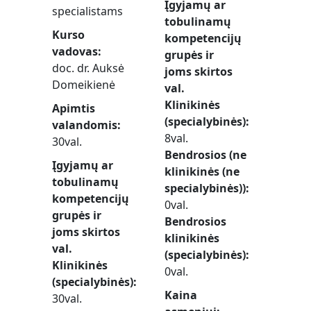
Įgyjamų ar
specialistams
tobulinamų
Kurso
kompetencijų
vadovas
grupės ir
doc. dr. Auksė
joms skirtos
Domeikienė
val.
Klinikinės
Apimtis
(specialybinės)
valandomis
8val.
30val.
Bendrosios (ne
Įgyjamų ar
klinikinės (ne
tobulinamų
specialybinės))
kompetencijų
0val.
grupės ir
Bendrosios
joms skirtos
klinikinės
val.
(specialybinės)
Klinikinės
0val.
(specialybinės)
Kaina
30val.