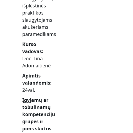
išplėstinės
praktikos
slaugytojams
akušeriams
paramedikams
Kurso
vadovas
Doc. Lina
Adomaitienė
Apimtis
valandomis
24val.
Įgyjamų ar
tobulinamų
kompetencijų
grupės ir
joms skirtos