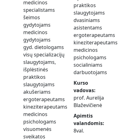
medicinos
praktikos
specialistams
slaugytojams
šeimos
dvasiniams
gydytojams
asistentams
medicinos
ergoterapeutams
gydytojams
kineziterapeutams
gyd. dietologams
medicinos
visų specializacijų
psichologams
slaugytojams,
socialiniams
išplėstinės
darbuotojams
praktikos
Kurso
slaugytojams
vadovas
akušeriams
prof. Aurelija
ergoterapeutams
Blaževičienė
kineziterapeutams
medicinos
Apimtis
psichologams
valandomis
visuomenės
8val.
sveikatos