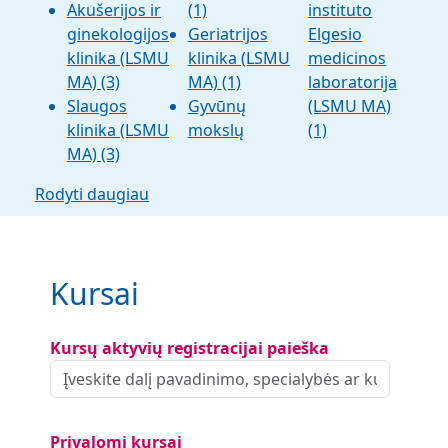
Akušerijos ir
(1)
instituto
ginekologijos
Geriatrijos
Elgesio
klinika (LSMU
klinika (LSMU
medicinos
MA)
(3)
MA)
(1)
laboratorija
Slaugos
Gyvūnų
(LSMU MA)
klinika (LSMU
mokslų
(1)
MA)
(3)
Rodyti daugiau
Kursai
Kursų aktyvių registracijai paieška
Privalomi kursai