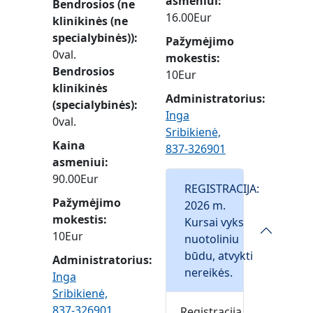
asmeniui
Bendrosios (ne
16.00Eur
klinikinės (ne
specialybinės))
Pažymėjimo
0val.
mokestis
Bendrosios
10Eur
klinikinės
Administratorius:
(specialybinės)
Inga
0val.
Sribikienė,
Kaina
837-326901
asmeniui
90.00Eur
REGISTRACIJA:
Pažymėjimo
2026 m.
mokestis
Kursai vyks
10Eur
nuotoliniu
būdu, atvykti
Administratorius:
nereikės.
Inga
Sribikienė,
837-326901
Registracija