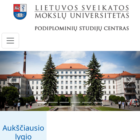
Pereiti į pagrindinį turinį
Ankstesnis
Kita
Aukščiausio
lygio