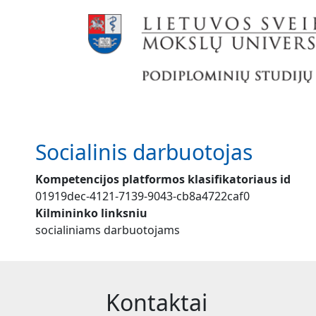
Pereiti į pagrindinį turinį
Socialinis darbuotojas
Kompetencijos platformos klasifikatoriaus id
01919dec-4121-7139-9043-cb8a4722caf0
Kilmininko linksniu
socialiniams darbuotojams
Kontaktai