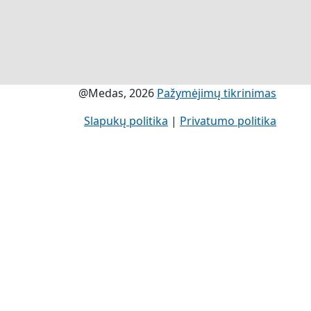
@Medas, 2026
Pažymėjimų tikrinimas
Slapukų politika
|
Privatumo politika