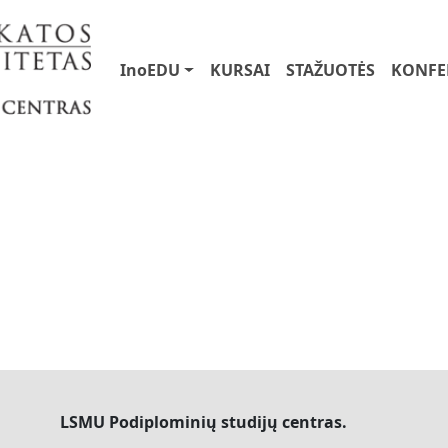
User account menu
Main navigation
InoEDU
KURSAI
STAŽUOTĖS
KONFE
LSMU Podiplominių studijų centras.