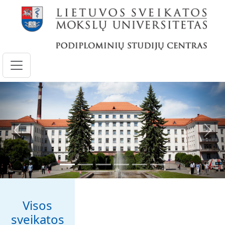
Pereiti į pagrindinį turinį
Ankstesnis
Kita
Visos
sveikatos